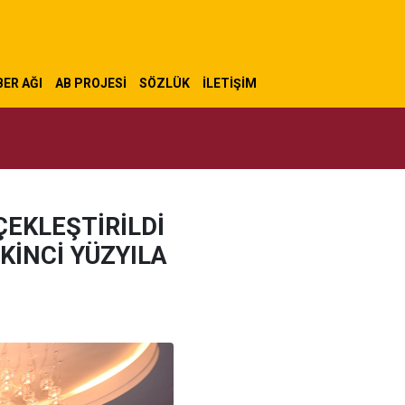
ER AĞI
AB PROJESİ
SÖZLÜK
İLETIŞIM
RÇEKLEŞTİRİLDİ
İKİNCİ YÜZYILA