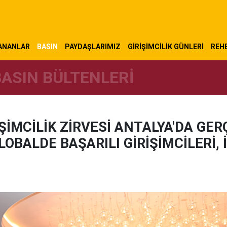
ANANLAR
BASIN
PAYDAŞLARIMIZ
GIRIŞIMCILIK GÜNLERI
REHB
BASIN BÜLTENLERI
RİŞİMCİLİK ZİRVESİ ANTALYA'DA GE
LOBALDE BAŞARILI GİRİŞİMCİLERİ, 