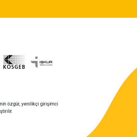
in özgür, yenilikçi girişimci
irilir.