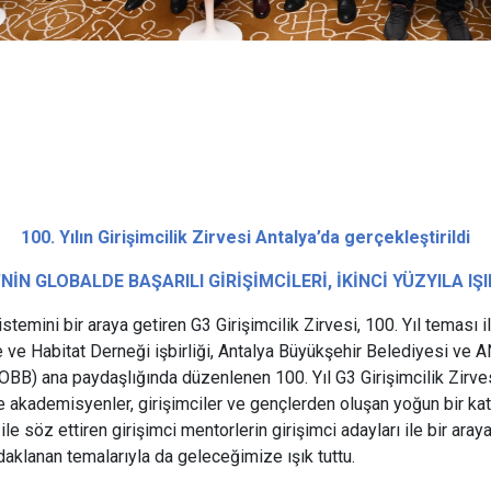
100. Yılın Girişimcilik Zirvesi Antalya’da gerçekleştirildi
NİN GLOBALDE BAŞARILI GİRİŞİMCİLERİ, İKİNCİ YÜZYILA IŞ
istemini bir araya getiren G3 Girişimcilik Zirvesi, 100. Yıl teması i
e ve Habitat Derneği işbirliği, Antalya Büyükşehir Belediyesi ve A
TOBB) ana paydaşlığında düzenlenen 100. Yıl G3 Girişimcilik Zirves
ile akademisyenler, girişimciler ve gençlerden oluşan yoğun bir ka
le söz ettiren girişimci mentorlerin girişimci adayları ile bir araya 
daklanan temalarıyla da geleceğimize ışık tuttu.