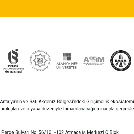
Antalya’nın ve Batı Akdeniz Bölgesi’ndeki Girişimcilik ekosistemin
kuruluşları ve piyasa düzeniyle tamamlanacağına inançla gerçekleşt
Perge Bulvarı No: 56/101-102 Atmaca İş Merkezi C Blok