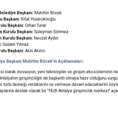
Belediye Başkanı:
Muhittin Böcek
u Başkanı:
Rıfat Hisarcıklıoğlu
ulu Başkanı:
Orhan Turan
Kurulu Başkanı:
Süleyman Sönmez
 Kurulu Başkanı:
Nevzat Aydın
:
Gülden Yılmaz
ulu Başkanı:
Akın Akıncı
ye Başkanı Muhittin Böcek’in Açıklamaları:
i olarak inovasyon, yeni teknolojiler ve girişim ekosisteminin n
i. Antalya'nın girişimciliğin de başkenti olmaya hazır olduğunu vur
her türlü desteği verdiklerini ve vermeye devam edeceklerini söyl
daylarına destek olacak bir "HUB-Antalya girişimcilik merkezi" açac