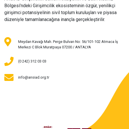
Bölgesi’ndeki Girişimcilik ekosisteminin özgür, yenilikçi
girişimci potansiyelinin sivil toplum kuruluşları ve piyasa
düzeniyle tamamlanacağına inançla gerçekleştirilir.
Meydan Kavağı Mah. Perge Bulvarı No: 56/101-102 Atmaca İş
Merkezi C Blok Muratpaşa 07200 / ANTALYA
(0 242) 312 03 03
info@ansiad.org.tr
BİZİ TAKİP EDİN