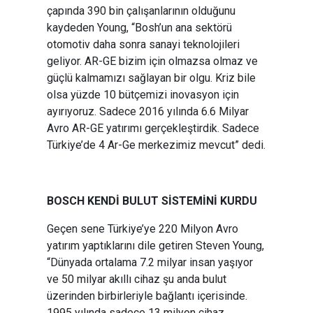
çapında 390 bin çalışanlarının olduğunu
kaydeden Young, “Bosh’un ana sektörü
otomotiv daha sonra sanayi teknolojileri
geliyor. AR-GE bizim için olmazsa olmaz ve
güçlü kalmamızı sağlayan bir olgu. Kriz bile
olsa yüzde 10 bütçemizi inovasyon için
ayırıyoruz. Sadece 2016 yılında 6.6 Milyar
Avro AR-GE yatırımı gerçekleştirdik. Sadece
Türkiye’de 4 Ar-Ge merkezimiz mevcut” dedi.
BOSCH KENDİ BULUT SİSTEMİNİ KURDU
Geçen sene Türkiye’ye 220 Milyon Avro
yatırım yaptıklarını dile getiren Steven Young,
“Dünyada ortalama 7.2 milyar insan yaşıyor
ve 50 milyar akıllı cihaz şu anda bulut
üzerinden birbirleriyle bağlantı içerisinde.
1995 yılında sadece 13 milyon cihaz