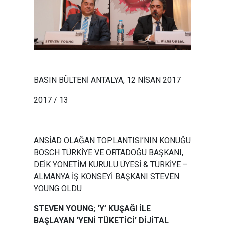
BASIN BÜLTENİ ANTALYA, 12 NİSAN 2017
2017 / 13
ANSİAD OLAĞAN TOPLANTISI’NIN KONUĞU
BOSCH TÜRKİYE VE ORTADOĞU BAŞKANI,
DEİK YÖNETİM KURULU ÜYESİ & TÜRKİYE –
ALMANYA İŞ KONSEYİ BAŞKANI STEVEN
YOUNG OLDU
STEVEN YOUNG; ‘Y’ KUŞAĞI İLE
BAŞLAYAN ‘YENİ TÜKETİCİ’ DİJİTAL