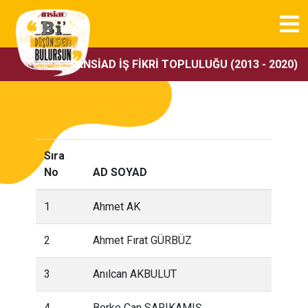
ANSİAD İŞ FİKRİ TOPLULUĞU (2013 - 2020)
Sıra
No
AD SOYAD
1
Ahmet AK
2
Ahmet Fırat GÜRBÜZ
3
Anılcan AKBULUT
4
Berke Can SARIKAMIŞ