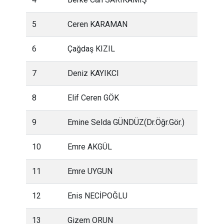
5
Ceren KARAMAN
6
Çağdaş KIZIL
7
Deniz KAYIKCI
8
Elif Ceren GÖK
9
Emine Selda GÜNDÜZ(Dr.Öğr.Gör.)
10
Emre AKGÜL
11
Emre UYGUN
12
Enis NECİPOĞLU
13
Gizem ORUN