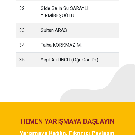
32
Side Selin Su SARAYLI
YİRMİBEŞOĞLU
33
Sultan ARAS
34
Talha KORKMAZ M.
35
Yiğit Ali ÜNCÜ (Öğr. Gör. Dr.)
HEMEN YARIŞMAYA BAŞLAYIN
Yarışmaya Katılın, Fikrinizi Paylaşın.