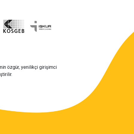
in özgür, yenilikçi girişimci
irilir.