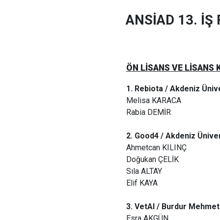
ANSİAD 13. İŞ
ÖN LİSANS VE LİSANS 
1. Rebiota / Akdeniz Üniv
Melisa KARACA
Rabia DEMİR
2. Good4 / Akdeniz Üniver
Ahmetcan KILINÇ
Doğukan ÇELİK
Sıla ALTAY
Elif KAYA
3. VetAI / Burdur Mehmet 
Esra AKGÜN