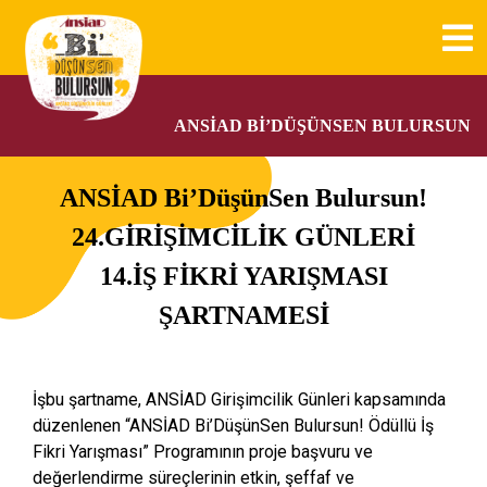
ANSİAD BI’DÜŞÜNSEN BULURSUN
ANSİAD Bi’DüşünSen Bulursun!
24.GİRİŞİMCİLİK GÜNLERİ
14.İŞ FİKRİ YARIŞMASI
ŞARTNAMESİ
İşbu şartname, ANSİAD Girişimcilik Günleri kapsamında
düzenlenen “ANSİAD Bi’DüşünSen Bulursun! Ödüllü İş
Fikri Yarışması” Programının proje başvuru ve
değerlendirme süreçlerinin etkin, şeffaf ve