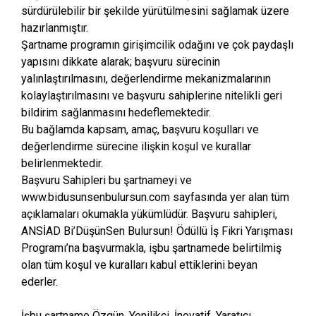
sürdürülebilir bir şekilde yürütülmesini sağlamak üzere
hazırlanmıştır.
Şartname programın girişimcilik odağını ve çok paydaşlı
yapısını dikkate alarak; başvuru sürecinin
yalınlaştırılmasını, değerlendirme mekanizmalarının
kolaylaştırılmasını ve başvuru sahiplerine nitelikli geri
bildirim sağlanmasını hedeflemektedir.
Bu bağlamda kapsam, amaç, başvuru koşulları ve
değerlendirme sürecine ilişkin koşul ve kurallar
belirlenmektedir.
Başvuru Sahipleri bu şartnameyi ve
www.bidusunsenbulursun.com sayfasında yer alan tüm
açıklamaları okumakla yükümlüdür. Başvuru sahipleri,
ANSİAD Bi’DüşünSen Bulursun! Ödüllü İş Fikri Yarışması
Programı’na başvurmakla, işbu şartnamede belirtilmiş
olan tüm koşul ve kuralları kabul ettiklerini beyan
ederler.
İşbu şartname Özgün, Yenilikçi, İnovatif, Yaratıcı,